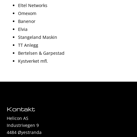
Eltel Networks
Omexom
Banenor
Elvia
Stangeland Maskin
TT Anlegg
Bertelsen & Garpestad
Kystverket mfl.
Kontakt
Helicon AS
Industrivegen 9
4484 Øyestranda